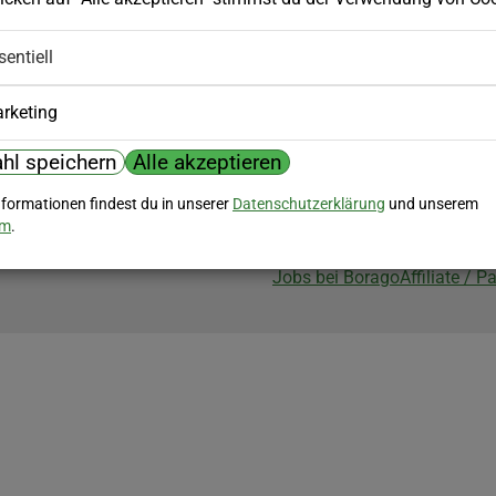
Biozertifizierung
sentiell
Borago ist biozertifiziert im Berei
Biokontrollstelle: DE-ÖKO-007
rketing
hl speichern
Alle akzeptieren
nformationen findest du in unserer
Datenschutzerklärung
und unserem
um
.
Jobs bei Borago
Affiliate / 