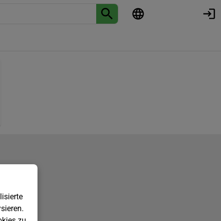
isierte
sieren.
kies zu.