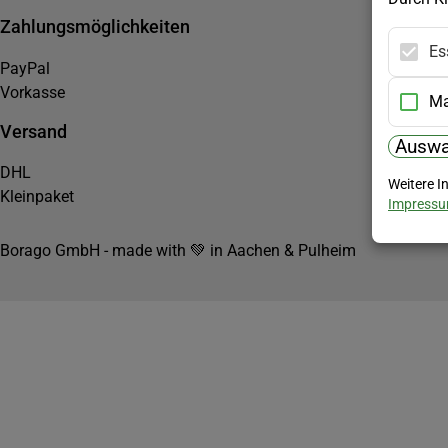
Zahlungsmöglichkeiten
Es
PayPal
Vorkasse
Ma
Versand
Auswa
DHL
Weitere I
Kleinpaket
Impress
Borago GmbH - made with 💚 in Aachen & Pulheim