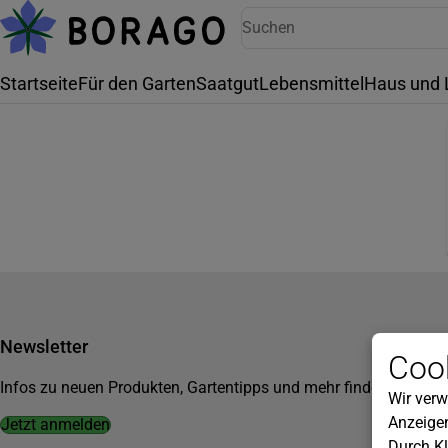
Startseite
Für den Garten
Saatgut
Lebensmittel
Haus und 
Newsletter
Cook
Infos zu neuen Produkten, Gartentipps und mehr findest du in u
Wir verw
Anzeigen
Jetzt anmelden
Durch Kl