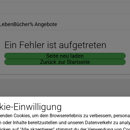
Leben
Bücher
% Angebote
Ein Fehler ist aufgetreten
Seite neu laden
Zurück zur Startseite
Hilfe
ie-Einwilligung
nserem Newsletter!
Kundenservice
enden Cookies, um dein Browsererlebnis zu verbessern, personal
Widerrufsbelehrung
 oder Inhalte bereitzustellen und unseren Datenverkehr zu analy
Versandkosten
icken auf "Alle akzeptieren" stimmst du der Verwendung von Coo