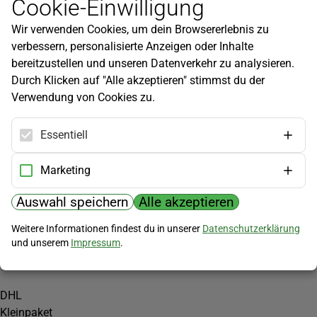
Cookie-Einwilligung
Newsletter
Wir verwenden Cookies, um dein Browsererlebnis zu
Infos zu neuen Produkten, Gartentipps und mehr findest du in
verbessern, personalisierte Anzeigen oder Inhalte
unserem Newsletter!
bereitzustellen und unseren Datenverkehr zu analysieren.
Jetzt anmelden
Durch Klicken auf "Alle akzeptieren" stimmst du der
Verwendung von Cookies zu.
Hilfe
Kundenservice
Essentiell
Widerrufsbelehrung
Versandkosten
Marketing
Zahlungsmöglichkeiten
Auswahl speichern
Alle akzeptieren
PayPal
Weitere Informationen findest du in unserer
Datenschutzerklärung
Vorkasse
und unserem
Impressum
.
Versand
DHL
Kleinpaket