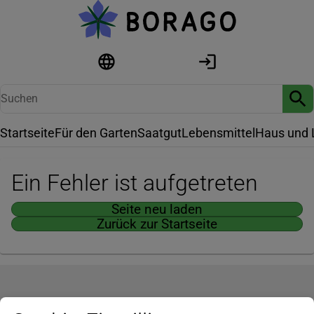
Startseite
Für den Garten
Saatgut
Lebensmittel
Haus und 
Ein Fehler ist aufgetreten
Seite neu laden
Zurück zur Startseite