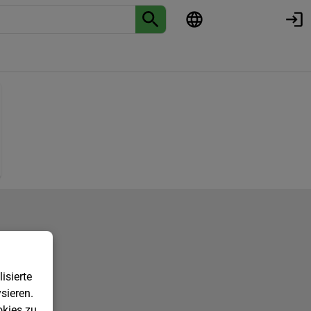
isierte
sieren.
kies zu.