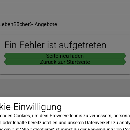
Leben
Bücher
% Angebote
Ein Fehler ist aufgetreten
Seite neu laden
Zurück zur Startseite
Hilfe
ie-Einwilligung
nserem Newsletter!
Kundenservice
enden Cookies, um dein Browsererlebnis zu verbessern, personal
Widerrufsbelehrung
 oder Inhalte bereitzustellen und unseren Datenverkehr zu analy
Versandkosten
icken auf "Alle akzeptieren" stimmst du der Verwendung von Coo