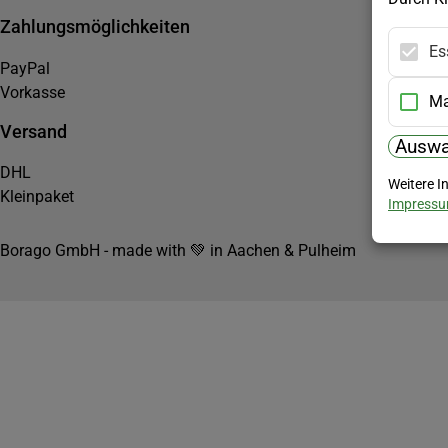
Zahlungsmöglichkeiten
Es
PayPal
Vorkasse
Ma
Versand
Auswa
DHL
Weitere I
Kleinpaket
Impress
Borago GmbH - made with 💚 in Aachen & Pulheim