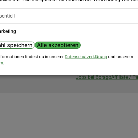
Biozertifizierung
sentiell
Borago ist biozertifiziert im Berei
Biokontrollstelle: DE-ÖKO-007
rketing
hl speichern
Alle akzeptieren
nformationen findest du in unserer
Datenschutzerklärung
und unserem
um
.
Jobs bei Borago
Affiliate / 