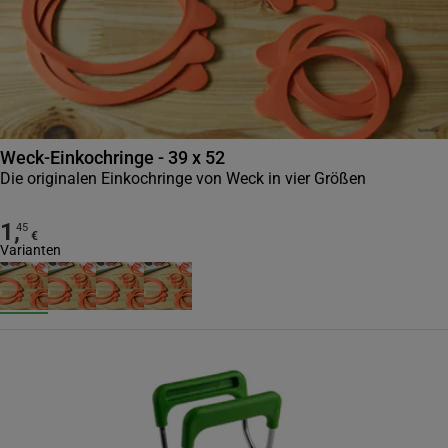
Weck-Einkochringe - 39 x 52
Die originalen Einkochringe von Weck in vier Größen
1
,
45
€
Varianten