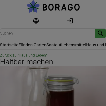
Startseite
Für den Garten
Saatgut
Lebensmittel
Haus und 
Zurück zu "
Haus und Leben
"
Haltbar machen