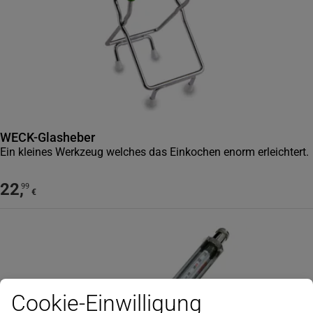
WECK-Glasheber
Ein kleines Werkzeug welches das Einkochen enorm erleichtert.
22
,
99
€
Cookie-Einwilligung