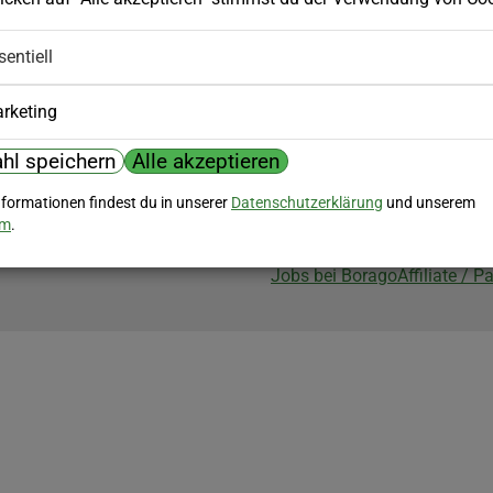
Biozertifizierung
sentiell
Borago ist biozertifiziert im Berei
Biokontrollstelle: DE-ÖKO-007
rketing
hl speichern
Alle akzeptieren
nformationen findest du in unserer
Datenschutzerklärung
und unserem
um
.
Jobs bei Borago
Affiliate / 