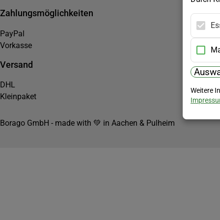
Zahlungsmöglichkeiten
Es
PayPal
Vorkasse
Ma
Versand
Auswa
DHL
Weitere I
Kleinpaket
Impress
Borago GmbH - made with 💚 in Aachen & Pulheim