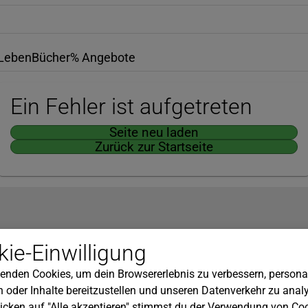
Leben
Bücher
% Angebote
Ein Fehler ist aufgetreten
Seite neu laden
Zurück zur Startseite
Hilfe
ie-Einwilligung
nserem Newsletter!
Kundenservice
enden Cookies, um dein Browsererlebnis zu verbessern, personal
Widerrufsbelehrung
 oder Inhalte bereitzustellen und unseren Datenverkehr zu analy
Versandkosten
icken auf "Alle akzeptieren" stimmst du der Verwendung von Coo