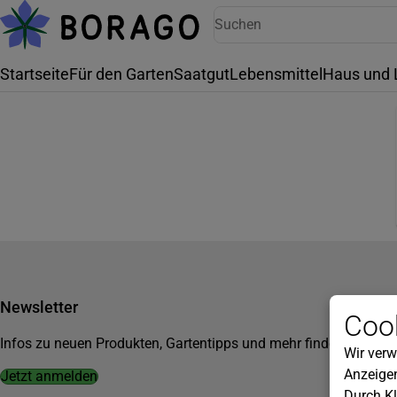
Startseite
Für den Garten
Saatgut
Lebensmittel
Haus und 
Newsletter
Cook
Infos zu neuen Produkten, Gartentipps und mehr findest du in u
Wir verw
Anzeigen
Jetzt anmelden
Durch Kl