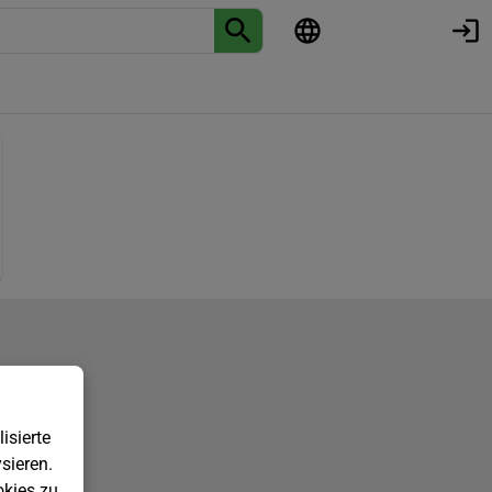
isierte
sieren.
kies zu.