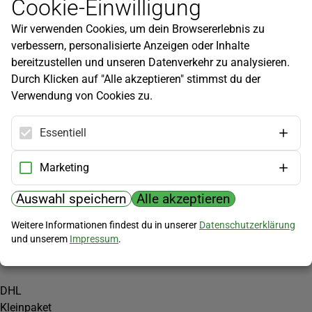
Cookie-Einwilligung
Newsletter
Wir verwenden Cookies, um dein Browsererlebnis zu
Infos zu neuen Produkten, Gartentipps und mehr findest du in
verbessern, personalisierte Anzeigen oder Inhalte
unserem Newsletter!
bereitzustellen und unseren Datenverkehr zu analysieren.
Jetzt anmelden
Durch Klicken auf "Alle akzeptieren" stimmst du der
Verwendung von Cookies zu.
Hilfe
Kundenservice
Essentiell
Widerrufsbelehrung
Versandkosten
Marketing
Zahlungsmöglichkeiten
Auswahl speichern
Alle akzeptieren
PayPal
Weitere Informationen findest du in unserer
Datenschutzerklärung
Vorkasse
und unserem
Impressum
.
Versand
DHL
Kleinpaket