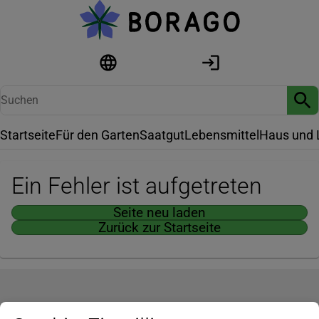
Startseite
Für den Garten
Saatgut
Lebensmittel
Haus und 
Ein Fehler ist aufgetreten
Seite neu laden
Zurück zur Startseite