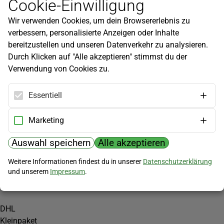
Cookie-Einwilligung
Newsletter
Wir verwenden Cookies, um dein Browsererlebnis zu
Infos zu neuen Produkten, Gartentipps und mehr findest du in
verbessern, personalisierte Anzeigen oder Inhalte
unserem Newsletter!
bereitzustellen und unseren Datenverkehr zu analysieren.
Jetzt anmelden
Durch Klicken auf "Alle akzeptieren" stimmst du der
Verwendung von Cookies zu.
Hilfe
Kundenservice
Essentiell
Widerrufsbelehrung
Versandkosten
Marketing
Zahlungsmöglichkeiten
Auswahl speichern
Alle akzeptieren
PayPal
Weitere Informationen findest du in unserer
Datenschutzerklärung
Vorkasse
und unserem
Impressum
.
Versand
DHL
Kleinpaket