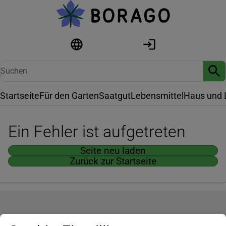
Startseite
Für den Garten
Saatgut
Lebensmittel
Haus und 
Ein Fehler ist aufgetreten
Seite neu laden
Zurück zur Startseite