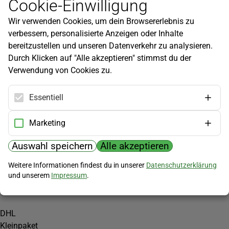
Cookie-Einwilligung
Newsletter
Wir verwenden Cookies, um dein Browsererlebnis zu
Infos zu neuen Produkten, Gartentipps und mehr findest du in
verbessern, personalisierte Anzeigen oder Inhalte
unserem Newsletter!
bereitzustellen und unseren Datenverkehr zu analysieren.
Jetzt anmelden
Durch Klicken auf "Alle akzeptieren" stimmst du der
Verwendung von Cookies zu.
Hilfe
Kundenservice
Essentiell
Widerrufsbelehrung
Versandkosten
Marketing
Zahlungsmöglichkeiten
Auswahl speichern
Alle akzeptieren
PayPal
Weitere Informationen findest du in unserer
Datenschutzerklärung
Vorkasse
und unserem
Impressum
.
Versand
DHL
Kleinpaket