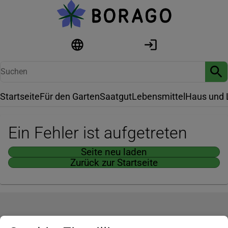
Startseite
Für den Garten
Saatgut
Lebensmittel
Haus und 
Ein Fehler ist aufgetreten
Seite neu laden
Zurück zur Startseite