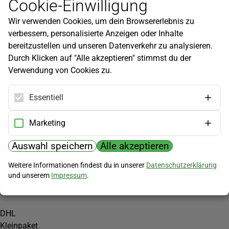
Cookie-Einwilligung
Newsletter
Wir verwenden Cookies, um dein Browsererlebnis zu
Infos zu neuen Produkten, Gartentipps und mehr findest du in
verbessern, personalisierte Anzeigen oder Inhalte
unserem Newsletter!
bereitzustellen und unseren Datenverkehr zu analysieren.
Jetzt anmelden
Durch Klicken auf "Alle akzeptieren" stimmst du der
Verwendung von Cookies zu.
Hilfe
Kundenservice
Essentiell
Widerrufsbelehrung
Versandkosten
Marketing
Zahlungsmöglichkeiten
Auswahl speichern
Alle akzeptieren
PayPal
Weitere Informationen findest du in unserer
Datenschutzerklärung
Vorkasse
und unserem
Impressum
.
Versand
DHL
Kleinpaket