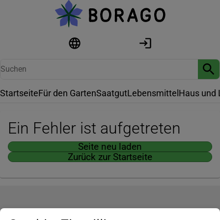
Startseite
Für den Garten
Saatgut
Lebensmittel
Haus und 
Ein Fehler ist aufgetreten
Seite neu laden
Zurück zur Startseite