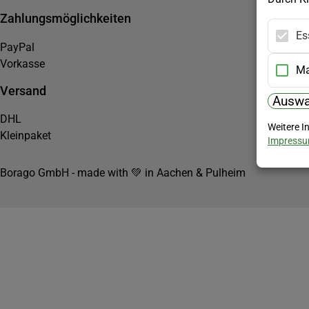
Zahlungsmöglichkeiten
Es
PayPal
Vorkasse
Ma
Versand
Auswa
DHL
Weitere I
Kleinpaket
Impress
Borago GmbH - made with 💚 in Aachen & Pulheim