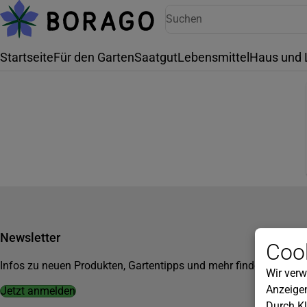
Startseite
Für den Garten
Saatgut
Lebensmittel
Haus und 
Newsletter
Cook
Infos zu neuen Produkten, Gartentipps und mehr findest du in u
Wir verw
Anzeigen
Jetzt anmelden
Durch Kl