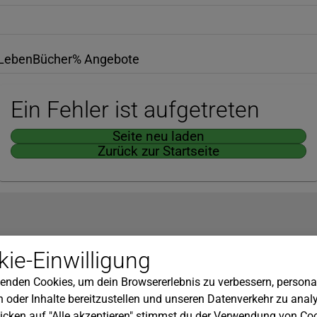
Leben
Bücher
% Angebote
Ein Fehler ist aufgetreten
Seite neu laden
Zurück zur Startseite
Hilfe
ie-Einwilligung
nserem Newsletter!
Kundenservice
enden Cookies, um dein Browsererlebnis zu verbessern, personal
Widerrufsbelehrung
 oder Inhalte bereitzustellen und unseren Datenverkehr zu analy
Versandkosten
icken auf "Alle akzeptieren" stimmst du der Verwendung von Coo