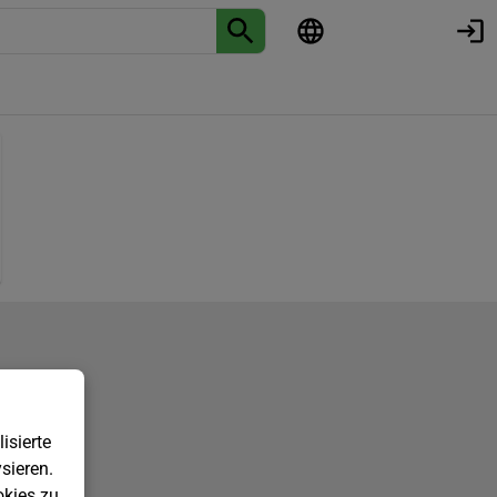
isierte
sieren.
kies zu.