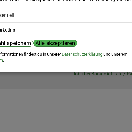
Biozertifizierung
sentiell
Borago ist biozertifiziert im Berei
Biokontrollstelle: DE-ÖKO-007
rketing
hl speichern
Alle akzeptieren
nformationen findest du in unserer
Datenschutzerklärung
und unserem
um
.
Jobs bei Borago
Affiliate / 