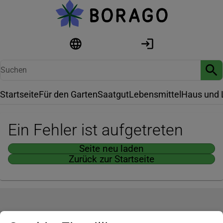
Startseite
Für den Garten
Saatgut
Lebensmittel
Haus und 
Ein Fehler ist aufgetreten
Seite neu laden
Zurück zur Startseite