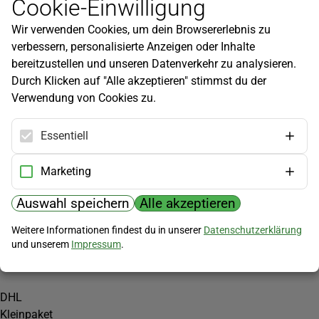
Cookie-Einwilligung
Newsletter
Wir verwenden Cookies, um dein Browsererlebnis zu
Infos zu neuen Produkten, Gartentipps und mehr findest du in
verbessern, personalisierte Anzeigen oder Inhalte
unserem Newsletter!
bereitzustellen und unseren Datenverkehr zu analysieren.
Jetzt anmelden
Durch Klicken auf "Alle akzeptieren" stimmst du der
Verwendung von Cookies zu.
Hilfe
Kundenservice
Essentiell
Widerrufsbelehrung
Versandkosten
Marketing
Zahlungsmöglichkeiten
Auswahl speichern
Alle akzeptieren
PayPal
Weitere Informationen findest du in unserer
Datenschutzerklärung
Vorkasse
und unserem
Impressum
.
Versand
DHL
Kleinpaket