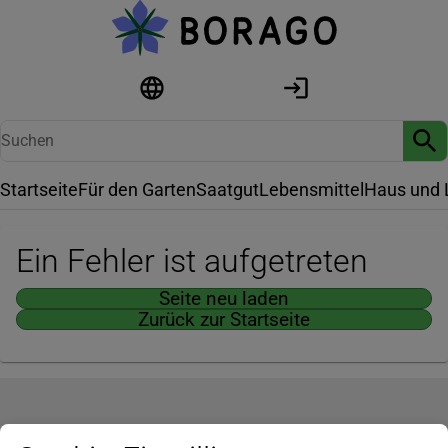
Startseite
Für den Garten
Saatgut
Lebensmittel
Haus und 
Ein Fehler ist aufgetreten
Seite neu laden
Zurück zur Startseite