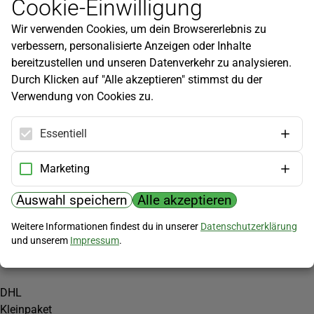
Cookie-Einwilligung
Newsletter
Wir verwenden Cookies, um dein Browsererlebnis zu
Infos zu neuen Produkten, Gartentipps und mehr findest du in
verbessern, personalisierte Anzeigen oder Inhalte
unserem Newsletter!
bereitzustellen und unseren Datenverkehr zu analysieren.
Jetzt anmelden
Durch Klicken auf "Alle akzeptieren" stimmst du der
Verwendung von Cookies zu.
Hilfe
Kundenservice
Essentiell
Widerrufsbelehrung
Versandkosten
Marketing
Zahlungsmöglichkeiten
Auswahl speichern
Alle akzeptieren
PayPal
Weitere Informationen findest du in unserer
Datenschutzerklärung
Vorkasse
und unserem
Impressum
.
Versand
DHL
Kleinpaket