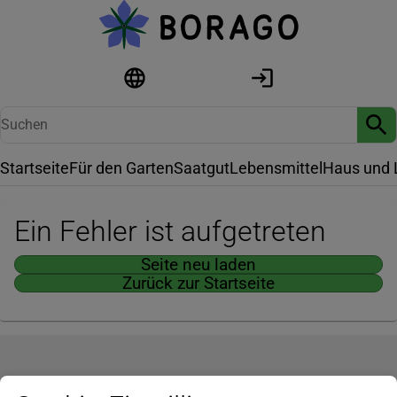
Startseite
Für den Garten
Saatgut
Lebensmittel
Haus und 
Ein Fehler ist aufgetreten
Seite neu laden
Zurück zur Startseite