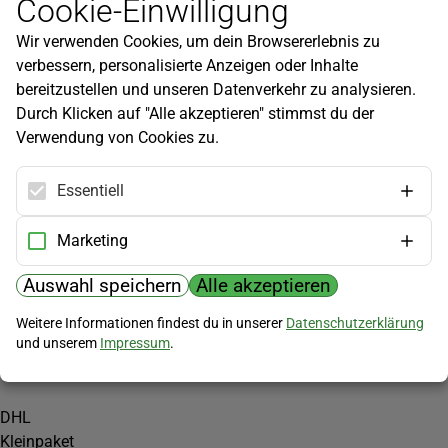
Cookie-Einwilligung
Newsletter
Wir verwenden Cookies, um dein Browsererlebnis zu
Infos zu neuen Produkten, Gartentipps und mehr findest du in
verbessern, personalisierte Anzeigen oder Inhalte
unserem Newsletter!
bereitzustellen und unseren Datenverkehr zu analysieren.
Jetzt anmelden
Durch Klicken auf "Alle akzeptieren" stimmst du der
Verwendung von Cookies zu.
Hilfe
Kundenservice
Essentiell
Widerrufsbelehrung
Versandkosten
Marketing
Zahlungsmöglichkeiten
Auswahl speichern
Alle akzeptieren
PayPal
Weitere Informationen findest du in unserer
Datenschutzerklärung
Vorkasse
und unserem
Impressum
.
Versand
DHL
Kleinpaket