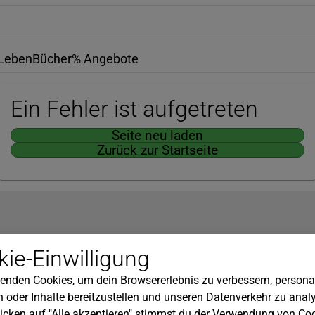
Leben
Bücher
% Angebote
Ein Fehler ist aufgetreten
Seite neu laden
Zurück zur Startseite
Hilfe
ie-Einwilligung
nserem Newsletter!
Kundenservice
enden Cookies, um dein Browsererlebnis zu verbessern, personal
Widerrufsbelehrung
 oder Inhalte bereitzustellen und unseren Datenverkehr zu analy
Versandkosten
icken auf "Alle akzeptieren" stimmst du der Verwendung von Coo