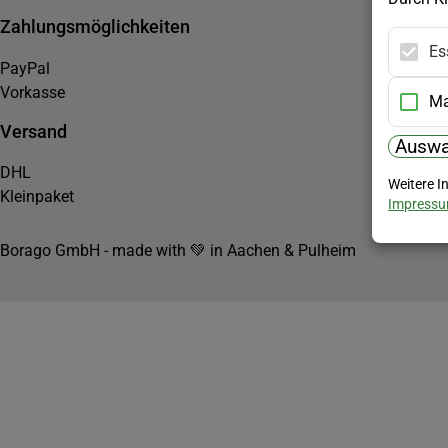
Zahlungsmöglichkeiten
Es
PayPal
Vorkasse
Ma
Versand
Auswa
DHL
Weitere I
Kleinpaket
Impress
Borago GmbH - made with 💚 in Aachen & Pulheim