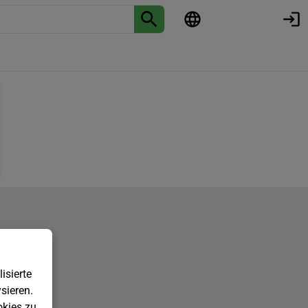
isierte
sieren.
kies zu.