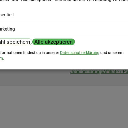
Biozertifizierung
sentiell
Borago ist biozertifiziert im Berei
Biokontrollstelle: DE-ÖKO-007
rketing
hl speichern
Alle akzeptieren
nformationen findest du in unserer
Datenschutzerklärung
und unserem
um
.
Jobs bei Borago
Affiliate / 