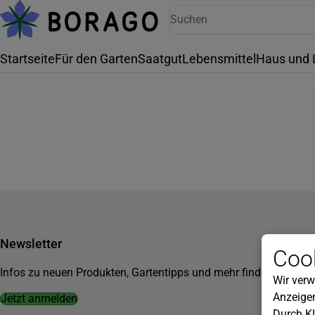
Startseite
Für den Garten
Saatgut
Lebensmittel
Haus und 
Newsletter
Cook
Infos zu neuen Produkten, Gartentipps und mehr findest du in u
Wir verw
Anzeigen
Jetzt anmelden
Durch Kl