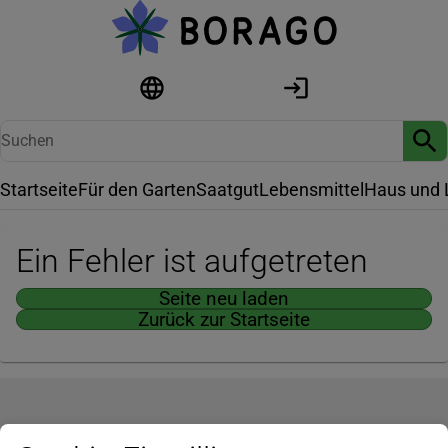
Startseite
Für den Garten
Saatgut
Lebensmittel
Haus und 
Ein Fehler ist aufgetreten
Seite neu laden
Zurück zur Startseite