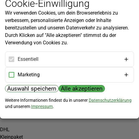
Cookie-Einwilligung
Newsletter
Wir verwenden Cookies, um dein Browsererlebnis zu
Infos zu neuen Produkten, Gartentipps und mehr findest du in
verbessern, personalisierte Anzeigen oder Inhalte
unserem Newsletter!
bereitzustellen und unseren Datenverkehr zu analysieren.
Jetzt anmelden
Durch Klicken auf "Alle akzeptieren" stimmst du der
Verwendung von Cookies zu.
Hilfe
Kundenservice
Essentiell
Widerrufsbelehrung
Versandkosten
Marketing
Zahlungsmöglichkeiten
Auswahl speichern
Alle akzeptieren
PayPal
Weitere Informationen findest du in unserer
Datenschutzerklärung
Vorkasse
und unserem
Impressum
.
Versand
DHL
Kleinpaket