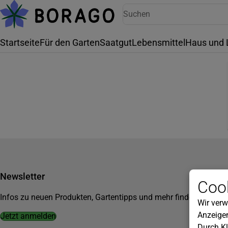
Startseite
Für den Garten
Saatgut
Lebensmittel
Haus und 
Newsletter
Cook
Infos zu neuen Produkten, Gartentipps und mehr findest du in u
Wir verw
Anzeigen
Jetzt anmelden
Durch Kl