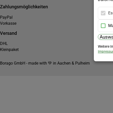
Zahlungsmöglichkeiten
Es
PayPal
Vorkasse
Ma
Versand
Auswa
DHL
Weitere I
Kleinpaket
Impress
Borago GmbH - made with 💚 in Aachen & Pulheim