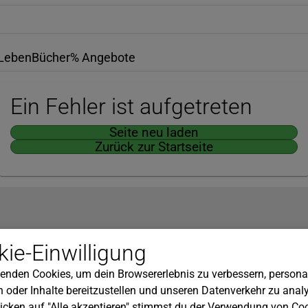
Leben
Bücher
% Angebote
Ein Fehler ist aufgetreten
Seite neu laden
Zurück zur Startseite
Hilfe
ie-Einwilligung
nserem Newsletter!
Kundenservice
enden Cookies, um dein Browsererlebnis zu verbessern, personal
Widerrufsbelehrung
 oder Inhalte bereitzustellen und unseren Datenverkehr zu analy
Versandkosten
icken auf "Alle akzeptieren" stimmst du der Verwendung von Coo