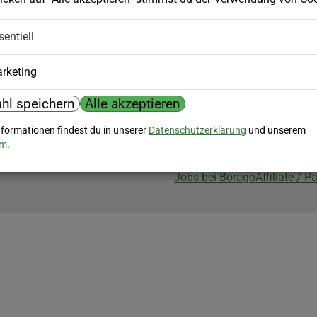
Biozertifizierung
sentiell
Borago ist biozertifiziert im Berei
Biokontrollstelle: DE-ÖKO-007
rketing
hl speichern
Alle akzeptieren
nformationen findest du in unserer
Datenschutzerklärung
und unserem
um
.
Jobs bei Borago
Affiliate / 