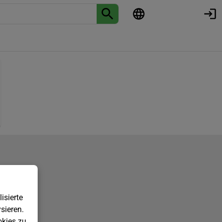
isierte
sieren.
kies zu.