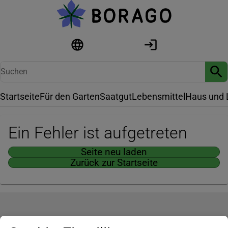
Startseite
Für den Garten
Saatgut
Lebensmittel
Haus und 
Ein Fehler ist aufgetreten
Seite neu laden
Zurück zur Startseite