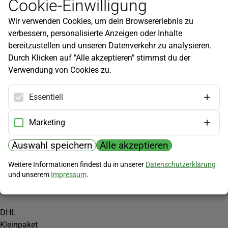
Cookie-Einwilligung
Newsletter
Wir verwenden Cookies, um dein Browsererlebnis zu
Infos zu neuen Produkten, Gartentipps und mehr findest du in
verbessern, personalisierte Anzeigen oder Inhalte
unserem Newsletter!
bereitzustellen und unseren Datenverkehr zu analysieren.
Jetzt anmelden
Durch Klicken auf "Alle akzeptieren" stimmst du der
Verwendung von Cookies zu.
Hilfe
Kundenservice
Essentiell
Widerrufsbelehrung
Versandkosten
Marketing
Zahlungsmöglichkeiten
Auswahl speichern
Alle akzeptieren
PayPal
Weitere Informationen findest du in unserer
Datenschutzerklärung
Vorkasse
und unserem
Impressum
.
Versand
DHL
Kleinpaket