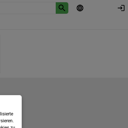
isierte
sieren.
kies zu.