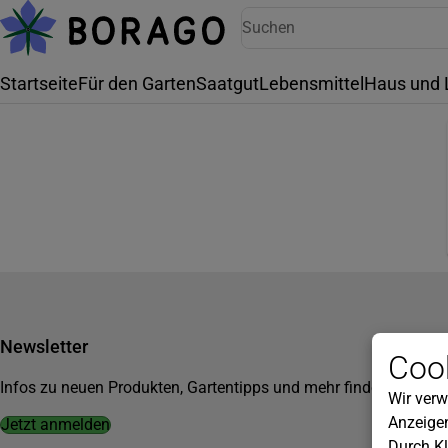
Startseite
Für den Garten
Saatgut
Lebensmittel
Haus und 
Newsletter
Cook
Infos zu neuen Produkten, Gartentipps und mehr findest du in u
Wir verw
Anzeigen
Jetzt anmelden
Durch Kl