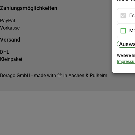
Zahlungsmöglichkeiten
Es
PayPal
Vorkasse
Ma
Versand
Auswa
DHL
Weitere I
Kleinpaket
Impress
Borago GmbH - made with 💚 in Aachen & Pulheim