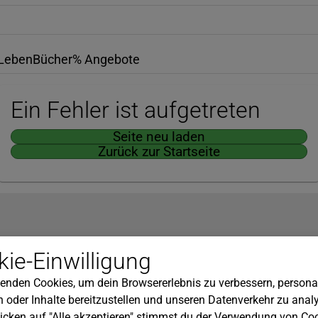
Leben
Bücher
% Angebote
Ein Fehler ist aufgetreten
Seite neu laden
Zurück zur Startseite
Hilfe
ie-Einwilligung
nserem Newsletter!
Kundenservice
enden Cookies, um dein Browsererlebnis zu verbessern, personal
Widerrufsbelehrung
 oder Inhalte bereitzustellen und unseren Datenverkehr zu analy
Versandkosten
icken auf "Alle akzeptieren" stimmst du der Verwendung von Coo