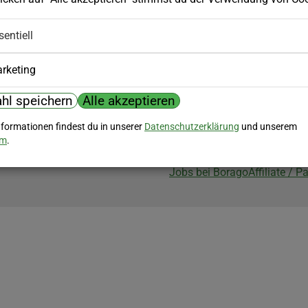
Biozertifizierung
sentiell
Borago ist biozertifiziert im Berei
Biokontrollstelle: DE-ÖKO-007
rketing
hl speichern
Alle akzeptieren
nformationen findest du in unserer
Datenschutzerklärung
und unserem
um
.
Jobs bei Borago
Affiliate / 