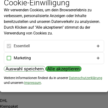
Cookie-Einwilligung
Newsletter
Wir verwenden Cookies, um dein Browsererlebnis zu
Infos zu neuen Produkten, Gartentipps und mehr findest du in
verbessern, personalisierte Anzeigen oder Inhalte
unserem Newsletter!
bereitzustellen und unseren Datenverkehr zu analysieren.
Jetzt anmelden
Durch Klicken auf "Alle akzeptieren" stimmst du der
Verwendung von Cookies zu.
Hilfe
Kundenservice
Essentiell
Widerrufsbelehrung
Versandkosten
Marketing
Zahlungsmöglichkeiten
Auswahl speichern
Alle akzeptieren
PayPal
Weitere Informationen findest du in unserer
Datenschutzerklärung
Vorkasse
und unserem
Impressum
.
Versand
DHL
Kleinpaket