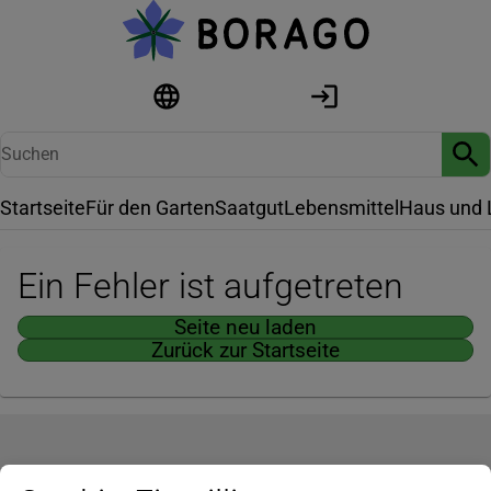
Startseite
Für den Garten
Saatgut
Lebensmittel
Haus und 
Ein Fehler ist aufgetreten
Seite neu laden
Zurück zur Startseite