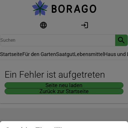
Startseite
Für den Garten
Saatgut
Lebensmittel
Haus und 
Ein Fehler ist aufgetreten
Seite neu laden
Zurück zur Startseite