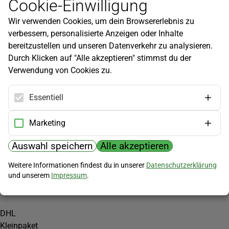
Cookie-Einwilligung
Newsletter
Wir verwenden Cookies, um dein Browsererlebnis zu
Infos zu neuen Produkten, Gartentipps und mehr findest du in
verbessern, personalisierte Anzeigen oder Inhalte
unserem Newsletter!
bereitzustellen und unseren Datenverkehr zu analysieren.
Jetzt anmelden
Durch Klicken auf "Alle akzeptieren" stimmst du der
Verwendung von Cookies zu.
Hilfe
Kundenservice
Essentiell
Widerrufsbelehrung
Versandkosten
Marketing
Zahlungsmöglichkeiten
Auswahl speichern
Alle akzeptieren
PayPal
Weitere Informationen findest du in unserer
Datenschutzerklärung
Vorkasse
und unserem
Impressum
.
Versand
DHL
Kleinpaket