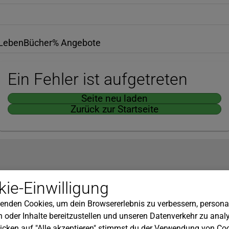
Leben
Bücher
% Angebote
Ein Fehler ist aufgetreten
Seite neu laden
Zurück zur Startseite
Hilfe
ie-Einwilligung
nserem Newsletter!
Kundenservice
enden Cookies, um dein Browsererlebnis zu verbessern, personal
Widerrufsbelehrung
 oder Inhalte bereitzustellen und unseren Datenverkehr zu analy
Versandkosten
icken auf "Alle akzeptieren" stimmst du der Verwendung von Coo