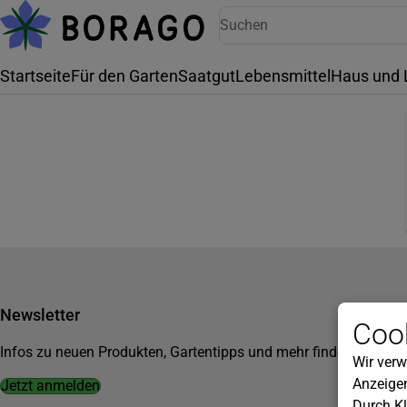
Startseite
Für den Garten
Saatgut
Lebensmittel
Haus und 
Newsletter
Cook
Infos zu neuen Produkten, Gartentipps und mehr findest du in u
Wir verw
Anzeigen
Jetzt anmelden
Durch Kl