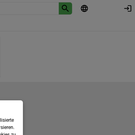
isierte
sieren.
kies zu.