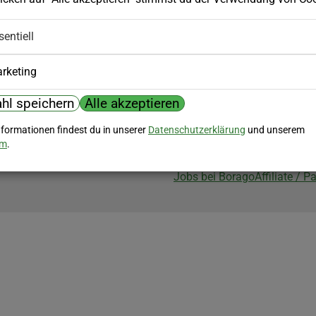
Biozertifizierung
sentiell
Borago ist biozertifiziert im Berei
Biokontrollstelle: DE-ÖKO-007
rketing
hl speichern
Alle akzeptieren
nformationen findest du in unserer
Datenschutzerklärung
und unserem
um
.
Jobs bei Borago
Affiliate / 