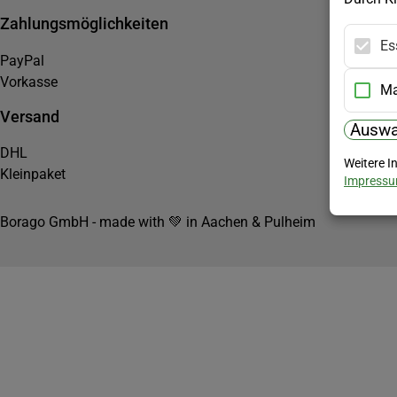
Zahlungsmöglichkeiten
Es
PayPal
Vorkasse
Ma
Versand
Auswa
DHL
Weitere I
Kleinpaket
Impress
Borago GmbH - made with 💚 in Aachen & Pulheim