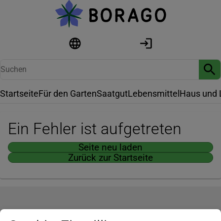
Startseite
Für den Garten
Saatgut
Lebensmittel
Haus und 
Ein Fehler ist aufgetreten
Seite neu laden
Zurück zur Startseite