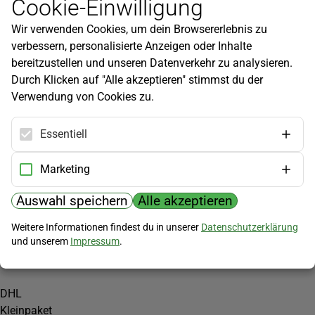
Cookie-Einwilligung
Newsletter
Wir verwenden Cookies, um dein Browsererlebnis zu
Infos zu neuen Produkten, Gartentipps und mehr findest du in
verbessern, personalisierte Anzeigen oder Inhalte
unserem Newsletter!
bereitzustellen und unseren Datenverkehr zu analysieren.
Jetzt anmelden
Durch Klicken auf "Alle akzeptieren" stimmst du der
Verwendung von Cookies zu.
Hilfe
Kundenservice
Essentiell
Widerrufsbelehrung
Versandkosten
Marketing
Zahlungsmöglichkeiten
Auswahl speichern
Alle akzeptieren
PayPal
Weitere Informationen findest du in unserer
Datenschutzerklärung
Vorkasse
und unserem
Impressum
.
Versand
DHL
Kleinpaket