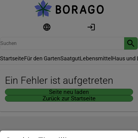
Startseite
Für den Garten
Saatgut
Lebensmittel
Haus und 
Ein Fehler ist aufgetreten
Seite neu laden
Zurück zur Startseite