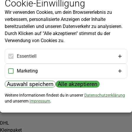
Cookie-Einwilligung
Newsletter
Wir verwenden Cookies, um dein Browsererlebnis zu
Infos zu neuen Produkten, Gartentipps und mehr findest du in
verbessern, personalisierte Anzeigen oder Inhalte
unserem Newsletter!
bereitzustellen und unseren Datenverkehr zu analysieren.
Jetzt anmelden
Durch Klicken auf "Alle akzeptieren" stimmst du der
Verwendung von Cookies zu.
Hilfe
Kundenservice
Essentiell
Widerrufsbelehrung
Versandkosten
Marketing
Zahlungsmöglichkeiten
Auswahl speichern
Alle akzeptieren
PayPal
Weitere Informationen findest du in unserer
Datenschutzerklärung
Vorkasse
und unserem
Impressum
.
Versand
DHL
Kleinpaket