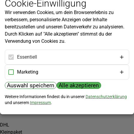
Cookie-Einwilligung
Newsletter
Wir verwenden Cookies, um dein Browsererlebnis zu
Infos zu neuen Produkten, Gartentipps und mehr findest du in
verbessern, personalisierte Anzeigen oder Inhalte
unserem Newsletter!
bereitzustellen und unseren Datenverkehr zu analysieren.
Jetzt anmelden
Durch Klicken auf "Alle akzeptieren" stimmst du der
Verwendung von Cookies zu.
Hilfe
Kundenservice
Essentiell
Widerrufsbelehrung
Versandkosten
Marketing
Zahlungsmöglichkeiten
Auswahl speichern
Alle akzeptieren
PayPal
Weitere Informationen findest du in unserer
Datenschutzerklärung
Vorkasse
und unserem
Impressum
.
Versand
DHL
Kleinpaket