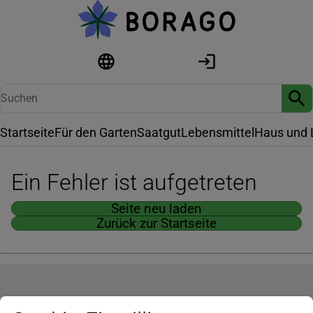
Startseite
Für den Garten
Saatgut
Lebensmittel
Haus und 
Ein Fehler ist aufgetreten
Seite neu laden
Zurück zur Startseite