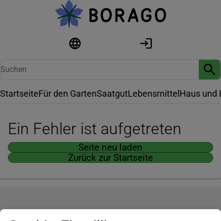
Startseite
Für den Garten
Saatgut
Lebensmittel
Haus und 
Ein Fehler ist aufgetreten
Seite neu laden
Zurück zur Startseite