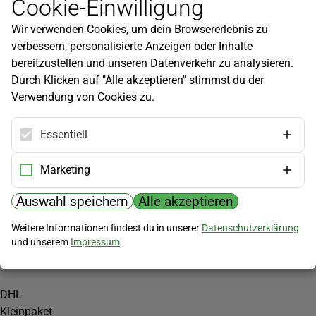
Cookie-Einwilligung
Newsletter
Wir verwenden Cookies, um dein Browsererlebnis zu
Infos zu neuen Produkten, Gartentipps und mehr findest du in
verbessern, personalisierte Anzeigen oder Inhalte
unserem Newsletter!
bereitzustellen und unseren Datenverkehr zu analysieren.
Jetzt anmelden
Durch Klicken auf "Alle akzeptieren" stimmst du der
Verwendung von Cookies zu.
Hilfe
Kundenservice
Essentiell
Widerrufsbelehrung
Versandkosten
Marketing
Zahlungsmöglichkeiten
Auswahl speichern
Alle akzeptieren
PayPal
Weitere Informationen findest du in unserer
Datenschutzerklärung
Vorkasse
und unserem
Impressum
.
Versand
DHL
Kleinpaket