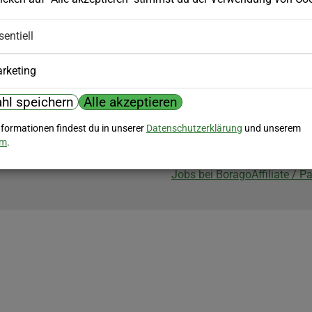
Biozertifizierung
sentiell
Borago ist biozertifiziert im Berei
Biokontrollstelle: DE-ÖKO-007
rketing
hl speichern
Alle akzeptieren
nformationen findest du in unserer
Datenschutzerklärung
und unserem
um
.
Jobs bei Borago
Affiliate / 