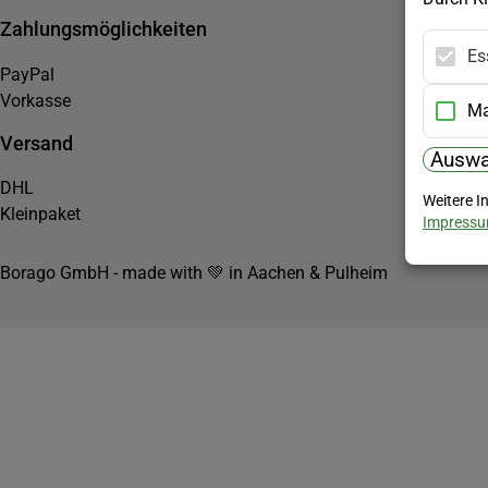
Zahlungsmöglichkeiten
Es
PayPal
Vorkasse
Ma
Versand
Auswa
DHL
Weitere I
Kleinpaket
Impress
Borago GmbH - made with 💚 in Aachen & Pulheim