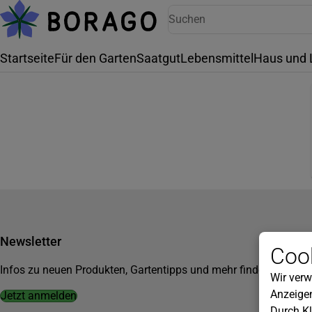
Startseite
Für den Garten
Saatgut
Lebensmittel
Haus und 
Newsletter
Cook
Infos zu neuen Produkten, Gartentipps und mehr findest du in u
Wir verw
Anzeigen
Jetzt anmelden
Durch Kl