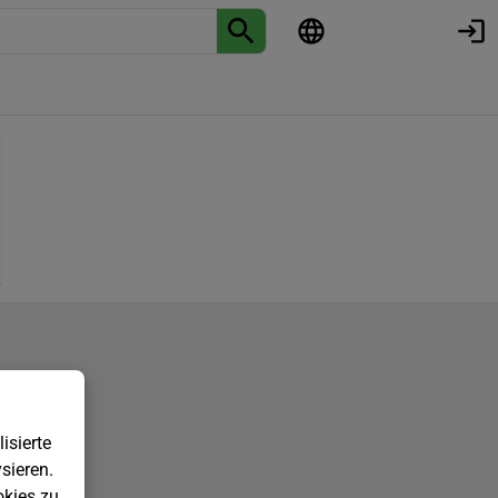
isierte
sieren.
kies zu.