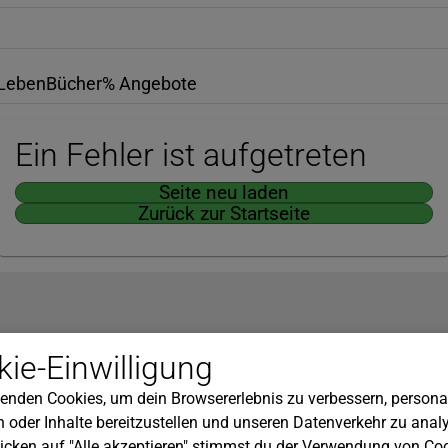
Leben
Bücher
% Angebote
Ein Fehler ist aufgetreten
Seite neu laden
Zurück zur Startseite
Hilfe
ie-Einwilligung
nserem Newsletter!
Kundenservice
enden Cookies, um dein Browsererlebnis zu verbessern, personal
Widerrufsbelehrung
 oder Inhalte bereitzustellen und unseren Datenverkehr zu analy
Versandkosten
icken auf "Alle akzeptieren" stimmst du der Verwendung von Coo