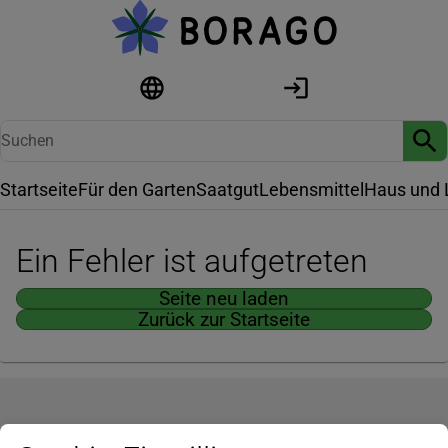
Startseite
Für den Garten
Saatgut
Lebensmittel
Haus und 
Ein Fehler ist aufgetreten
Seite neu laden
Zurück zur Startseite