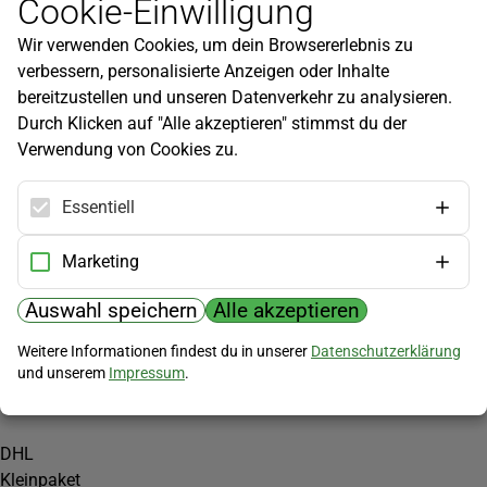
Cookie-Einwilligung
Newsletter
Wir verwenden Cookies, um dein Browsererlebnis zu
Infos zu neuen Produkten, Gartentipps und mehr findest du in
verbessern, personalisierte Anzeigen oder Inhalte
unserem Newsletter!
bereitzustellen und unseren Datenverkehr zu analysieren.
Jetzt anmelden
Durch Klicken auf "Alle akzeptieren" stimmst du der
Verwendung von Cookies zu.
Hilfe
Kundenservice
Essentiell
Widerrufsbelehrung
Versandkosten
Marketing
Zahlungsmöglichkeiten
Auswahl speichern
Alle akzeptieren
PayPal
Weitere Informationen findest du in unserer
Datenschutzerklärung
Vorkasse
und unserem
Impressum
.
Versand
DHL
Kleinpaket