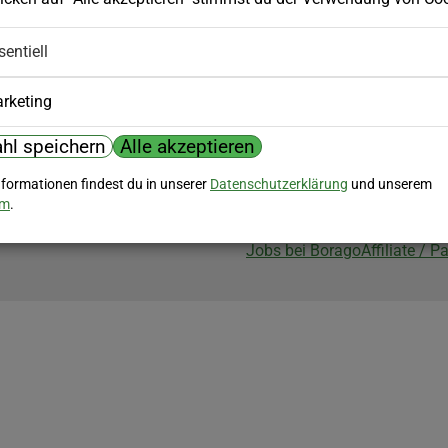
Biozertifizierung
sentiell
Borago ist biozertifiziert im Berei
Biokontrollstelle: DE-ÖKO-007
rketing
hl speichern
Alle akzeptieren
nformationen findest du in unserer
Datenschutzerklärung
und unserem
um
.
Jobs bei Borago
Affiliate / 