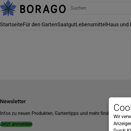
Startseite
Für den Garten
Saatgut
Lebensmittel
Haus und 
Newsletter
Cook
Infos zu neuen Produkten, Gartentipps und mehr findest du in u
Wir verw
Anzeigen
Jetzt anmelden
Durch Kl