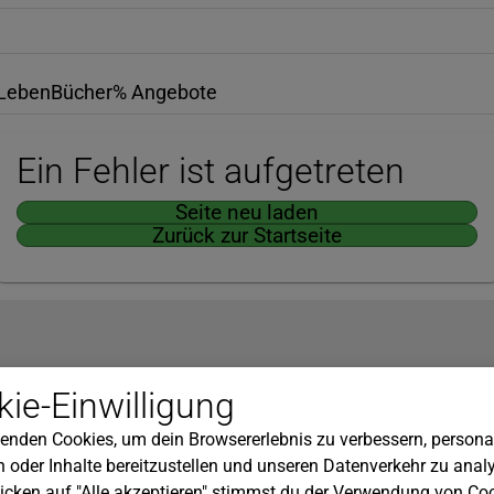
Leben
Bücher
% Angebote
Ein Fehler ist aufgetreten
Seite neu laden
Zurück zur Startseite
Hilfe
ie-Einwilligung
nserem Newsletter!
Kundenservice
enden Cookies, um dein Browsererlebnis zu verbessern, personal
Widerrufsbelehrung
 oder Inhalte bereitzustellen und unseren Datenverkehr zu analy
Versandkosten
icken auf "Alle akzeptieren" stimmst du der Verwendung von Coo