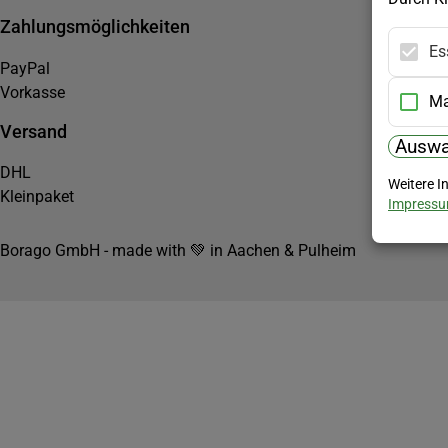
Zahlungsmöglichkeiten
Es
PayPal
Vorkasse
Ma
Versand
Auswa
DHL
Weitere I
Kleinpaket
Impress
Borago GmbH - made with 💚 in Aachen & Pulheim