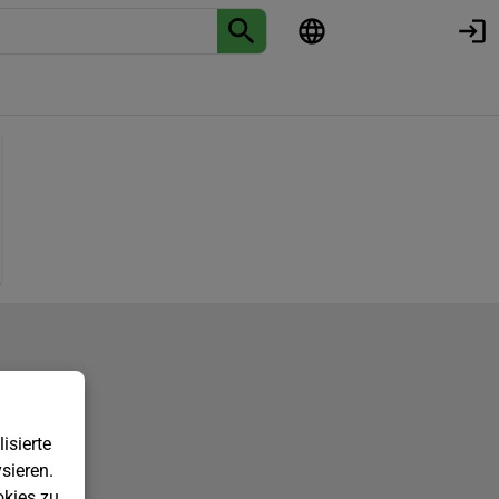
isierte
sieren.
kies zu.