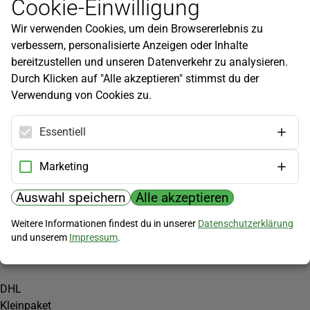
Cookie-Einwilligung
Newsletter
Wir verwenden Cookies, um dein Browsererlebnis zu
Infos zu neuen Produkten, Gartentipps und mehr findest du in
verbessern, personalisierte Anzeigen oder Inhalte
unserem Newsletter!
bereitzustellen und unseren Datenverkehr zu analysieren.
Jetzt anmelden
Durch Klicken auf "Alle akzeptieren" stimmst du der
Verwendung von Cookies zu.
Hilfe
Kundenservice
Essentiell
Widerrufsbelehrung
Versandkosten
Marketing
Zahlungsmöglichkeiten
Auswahl speichern
Alle akzeptieren
PayPal
Weitere Informationen findest du in unserer
Datenschutzerklärung
Vorkasse
und unserem
Impressum
.
Versand
DHL
Kleinpaket