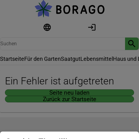
Startseite
Für den Garten
Saatgut
Lebensmittel
Haus und 
Ein Fehler ist aufgetreten
Seite neu laden
Zurück zur Startseite