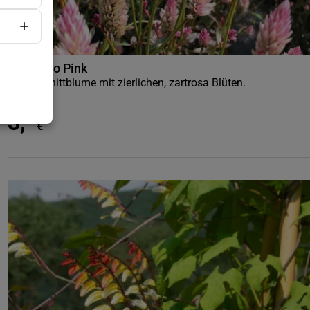
Flamingo Pink
Eine Schnittblume mit zierlichen, zartrosa Blüten.
3
,
75
€