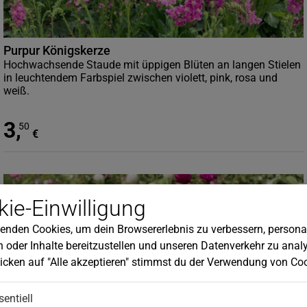
Purpur Königskerze
Hochwachsende Staude mit üppigen Blüten an langen Stielen
in leuchtendem Farbspiel zwischen violett, pink, rosa und
weiß.
3
,
50
€
ie-Einwilligung
enden Cookies, um dein Browsererlebnis zu verbessern, personal
 oder Inhalte bereitzustellen und unseren Datenverkehr zu analy
icken auf "Alle akzeptieren" stimmst du der Verwendung von Coo
sentiell