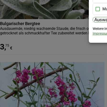
Ma
Auswa
Bulgarischer Bergtee
Ausdauernde, niedrig wachsende Staude, die frisch oder
Weitere I
getrocknet als schmackhafter Tee zubereitet werden kann.
Impress
3
,
75
€