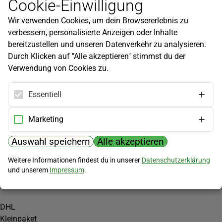
Cookie-Einwilligung
Newsletter
Wir verwenden Cookies, um dein Browsererlebnis zu
Infos zu neuen Produkten, Gartentipps und mehr findest du in
verbessern, personalisierte Anzeigen oder Inhalte
unserem Newsletter!
bereitzustellen und unseren Datenverkehr zu analysieren.
Jetzt anmelden
Durch Klicken auf "Alle akzeptieren" stimmst du der
Verwendung von Cookies zu.
Hilfe
Kundenservice
Essentiell
Widerrufsbelehrung
Versandkosten
Marketing
Zahlungsmöglichkeiten
Auswahl speichern
Alle akzeptieren
PayPal
Weitere Informationen findest du in unserer
Datenschutzerklärung
Vorkasse
und unserem
Impressum
.
Versand
DHL
Kleinpaket