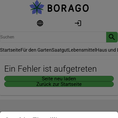
Startseite
Für den Garten
Saatgut
Lebensmittel
Haus und 
Ein Fehler ist aufgetreten
Seite neu laden
Zurück zur Startseite