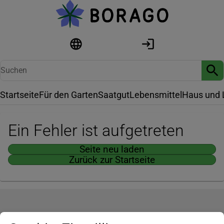
Startseite
Für den Garten
Saatgut
Lebensmittel
Haus und 
Ein Fehler ist aufgetreten
Seite neu laden
Zurück zur Startseite