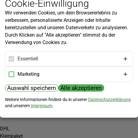
Cookie-Einwilligung
Newsletter
Wir verwenden Cookies, um dein Browsererlebnis zu
Infos zu neuen Produkten, Gartentipps und mehr findest du in
verbessern, personalisierte Anzeigen oder Inhalte
unserem Newsletter!
bereitzustellen und unseren Datenverkehr zu analysieren.
Jetzt anmelden
Durch Klicken auf "Alle akzeptieren" stimmst du der
Verwendung von Cookies zu.
Hilfe
Kundenservice
Essentiell
Widerrufsbelehrung
Versandkosten
Marketing
Zahlungsmöglichkeiten
Auswahl speichern
Alle akzeptieren
PayPal
Weitere Informationen findest du in unserer
Datenschutzerklärung
Vorkasse
und unserem
Impressum
.
Versand
DHL
Kleinpaket