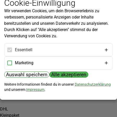
Cookie-Einwilligung
Newsletter
Wir verwenden Cookies, um dein Browsererlebnis zu
Infos zu neuen Produkten, Gartentipps und mehr findest du in
verbessern, personalisierte Anzeigen oder Inhalte
unserem Newsletter!
bereitzustellen und unseren Datenverkehr zu analysieren.
Jetzt anmelden
Durch Klicken auf "Alle akzeptieren" stimmst du der
Verwendung von Cookies zu.
Hilfe
Kundenservice
Essentiell
Widerrufsbelehrung
Versandkosten
Marketing
Zahlungsmöglichkeiten
Auswahl speichern
Alle akzeptieren
PayPal
Weitere Informationen findest du in unserer
Datenschutzerklärung
Vorkasse
und unserem
Impressum
.
Versand
DHL
Kleinpaket