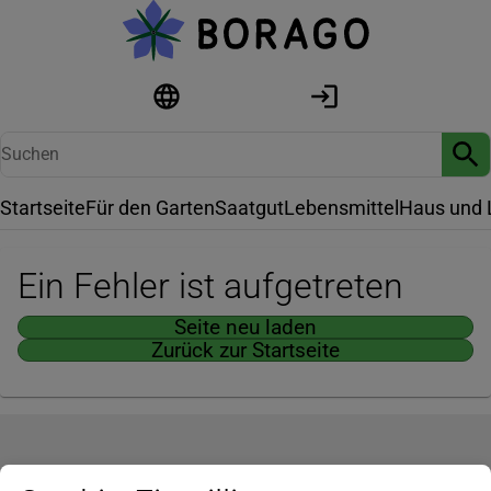
Startseite
Für den Garten
Saatgut
Lebensmittel
Haus und 
Ein Fehler ist aufgetreten
Seite neu laden
Zurück zur Startseite