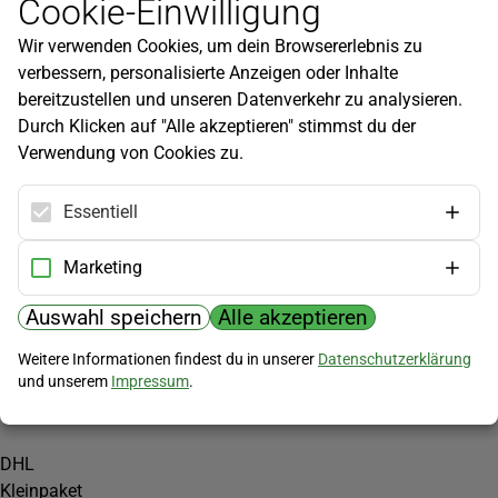
Cookie-Einwilligung
Newsletter
Wir verwenden Cookies, um dein Browsererlebnis zu
Infos zu neuen Produkten, Gartentipps und mehr findest du in
verbessern, personalisierte Anzeigen oder Inhalte
unserem Newsletter!
bereitzustellen und unseren Datenverkehr zu analysieren.
Jetzt anmelden
Durch Klicken auf "Alle akzeptieren" stimmst du der
Verwendung von Cookies zu.
Hilfe
Kundenservice
Essentiell
Widerrufsbelehrung
Versandkosten
Marketing
Zahlungsmöglichkeiten
Auswahl speichern
Alle akzeptieren
PayPal
Weitere Informationen findest du in unserer
Datenschutzerklärung
Vorkasse
und unserem
Impressum
.
Versand
DHL
Kleinpaket