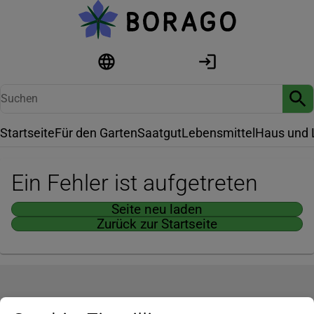
Startseite
Für den Garten
Saatgut
Lebensmittel
Haus und 
Ein Fehler ist aufgetreten
Seite neu laden
Zurück zur Startseite