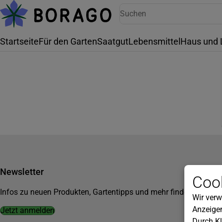
Startseite
Für den Garten
Saatgut
Lebensmittel
Haus und 
Newsletter
Cook
Infos zu neuen Produkten, Gartentipps und mehr findest du in u
Wir verw
Anzeigen
Jetzt anmelden
Durch Kl