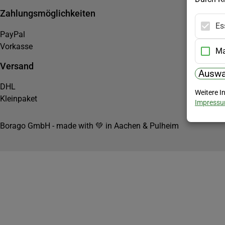
Zahlungsmöglichkeiten
Es
PayPal
Vorkasse
Ma
Versand
Auswa
DHL
Weitere I
Kleinpaket
Impress
Borago GmbH - made with 💚 in Aachen & Pulheim