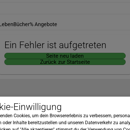
Leben
Bücher
% Angebote
Ein Fehler ist aufgetreten
Seite neu laden
Zurück zur Startseite
Hilfe
ie-Einwilligung
nserem Newsletter!
Kundenservice
enden Cookies, um dein Browsererlebnis zu verbessern, personal
Widerrufsbelehrung
 oder Inhalte bereitzustellen und unseren Datenverkehr zu analy
Versandkosten
icken auf "Alle akzeptieren" stimmst du der Verwendung von Coo