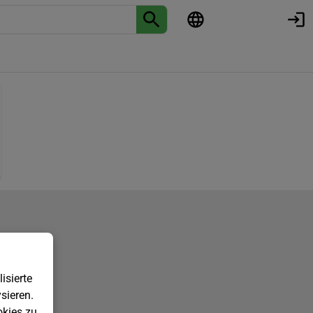
isierte
sieren.
kies zu.