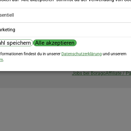
Biozertifizierung
sentiell
Borago ist biozertifiziert im Berei
Biokontrollstelle: DE-ÖKO-007
rketing
hl speichern
Alle akzeptieren
nformationen findest du in unserer
Datenschutzerklärung
und unserem
um
.
Jobs bei Borago
Affiliate / 