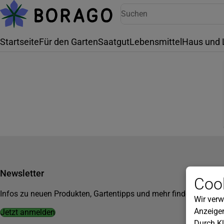
Startseite
Für den Garten
Saatgut
Lebensmittel
Haus und 
Newsletter
Cook
Infos zu neuen Produkten, Gartentipps und mehr findest du in u
Wir verw
Anzeigen
Jetzt anmelden
Durch Kl