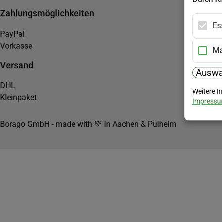
Zahlungsmöglichkeiten
Es
PayPal
Vorkasse
Ma
Versand
Auswa
DHL
Weitere I
Kleinpaket
Impress
Borago GmbH - made with 💚 in Aachen & Pulheim