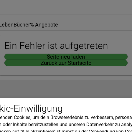
Leben
Bücher
% Angebote
Ein Fehler ist aufgetreten
Seite neu laden
Zurück zur Startseite
Hilfe
ie-Einwilligung
nserem Newsletter!
Kundenservice
enden Cookies, um dein Browsererlebnis zu verbessern, personal
Widerrufsbelehrung
 oder Inhalte bereitzustellen und unseren Datenverkehr zu analy
Versandkosten
icken auf "Alle akzeptieren" stimmst du der Verwendung von Coo