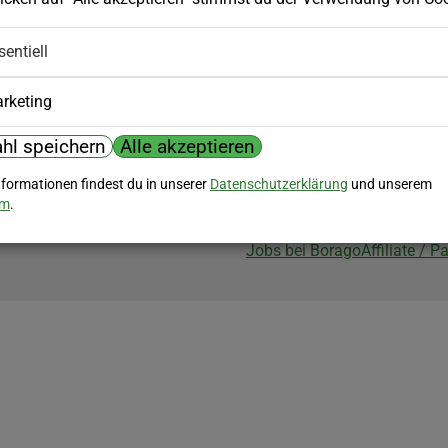
Biozertifizierung
sentiell
Borago ist biozertifiziert im Berei
Biokontrollstelle: DE-ÖKO-007
rketing
hl speichern
Alle akzeptieren
nformationen findest du in unserer
Datenschutzerklärung
und unserem
um
.
Jobs bei Borago
Affiliate / 