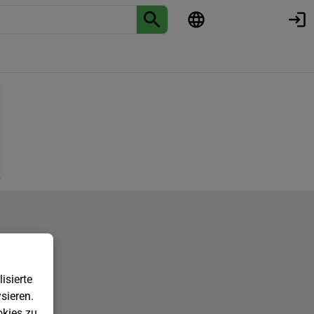
isierte
sieren.
kies zu.