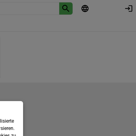
isierte
sieren.
kies zu.