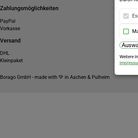
Zahlungsmöglichkeiten
Es
PayPal
Vorkasse
Ma
Versand
Auswa
DHL
Weitere I
Kleinpaket
Impress
Borago GmbH - made with 💚 in Aachen & Pulheim