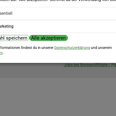
Biozertifizierung
sentiell
Borago ist biozertifiziert im Berei
Biokontrollstelle: DE-ÖKO-007
rketing
hl speichern
Alle akzeptieren
nformationen findest du in unserer
Datenschutzerklärung
und unserem
um
.
Jobs bei Borago
Affiliate / 