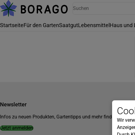
Startseite
Für den Garten
Saatgut
Lebensmittel
Haus und 
Newsletter
Cook
Infos zu neuen Produkten, Gartentipps und mehr findest du in u
Wir verw
Anzeigen
Jetzt anmelden
Durch Kl