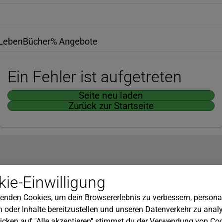
Leben
Bücher
% Angebote
Ein Fehler ist aufgetreten
Seite neu laden
Zurück zur Startseite
Hilfe
ie-Einwilligung
nserem Newsletter!
Kundenservice
enden Cookies, um dein Browsererlebnis zu verbessern, personal
Widerrufsbelehrung
 oder Inhalte bereitzustellen und unseren Datenverkehr zu analy
Versandkosten
icken auf "Alle akzeptieren" stimmst du der Verwendung von Coo