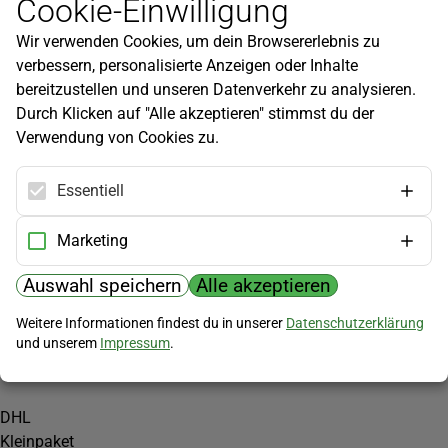
Cookie-Einwilligung
Newsletter
Wir verwenden Cookies, um dein Browsererlebnis zu
Infos zu neuen Produkten, Gartentipps und mehr findest du in
verbessern, personalisierte Anzeigen oder Inhalte
unserem Newsletter!
bereitzustellen und unseren Datenverkehr zu analysieren.
Jetzt anmelden
Durch Klicken auf "Alle akzeptieren" stimmst du der
Verwendung von Cookies zu.
Hilfe
Kundenservice
Essentiell
Widerrufsbelehrung
Versandkosten
Marketing
Zahlungsmöglichkeiten
Auswahl speichern
Alle akzeptieren
PayPal
Weitere Informationen findest du in unserer
Datenschutzerklärung
Vorkasse
und unserem
Impressum
.
Versand
DHL
Kleinpaket