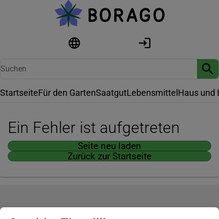
Startseite
Für den Garten
Saatgut
Lebensmittel
Haus und 
Ein Fehler ist aufgetreten
Seite neu laden
Zurück zur Startseite