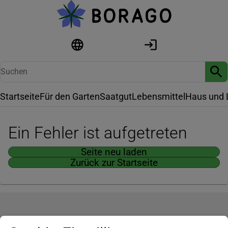
Startseite
Für den Garten
Saatgut
Lebensmittel
Haus und 
Ein Fehler ist aufgetreten
Seite neu laden
Zurück zur Startseite