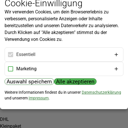
Cookie-Einwilligung
Newsletter
Wir verwenden Cookies, um dein Browsererlebnis zu
Infos zu neuen Produkten, Gartentipps und mehr findest du in
verbessern, personalisierte Anzeigen oder Inhalte
unserem Newsletter!
bereitzustellen und unseren Datenverkehr zu analysieren.
Jetzt anmelden
Durch Klicken auf "Alle akzeptieren" stimmst du der
Verwendung von Cookies zu.
Hilfe
Kundenservice
Essentiell
Widerrufsbelehrung
Versandkosten
Marketing
Zahlungsmöglichkeiten
Auswahl speichern
Alle akzeptieren
PayPal
Weitere Informationen findest du in unserer
Datenschutzerklärung
Vorkasse
und unserem
Impressum
.
Versand
DHL
Kleinpaket