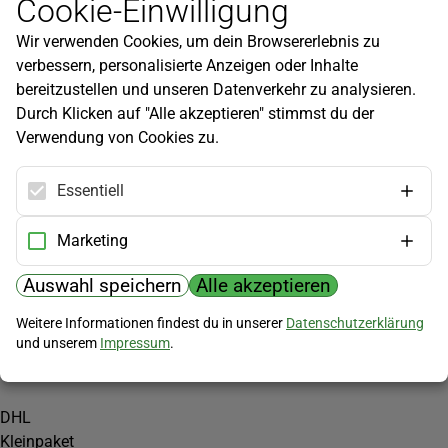
Cookie-Einwilligung
Newsletter
Wir verwenden Cookies, um dein Browsererlebnis zu
Infos zu neuen Produkten, Gartentipps und mehr findest du in
verbessern, personalisierte Anzeigen oder Inhalte
unserem Newsletter!
bereitzustellen und unseren Datenverkehr zu analysieren.
Jetzt anmelden
Durch Klicken auf "Alle akzeptieren" stimmst du der
Verwendung von Cookies zu.
Hilfe
Kundenservice
Essentiell
Widerrufsbelehrung
Versandkosten
Marketing
Zahlungsmöglichkeiten
Auswahl speichern
Alle akzeptieren
PayPal
Weitere Informationen findest du in unserer
Datenschutzerklärung
Vorkasse
und unserem
Impressum
.
Versand
DHL
Kleinpaket