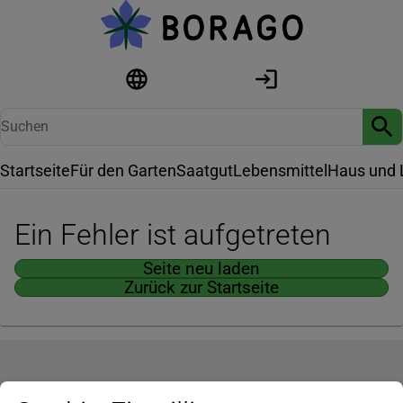
Startseite
Für den Garten
Saatgut
Lebensmittel
Haus und 
Ein Fehler ist aufgetreten
Seite neu laden
Zurück zur Startseite