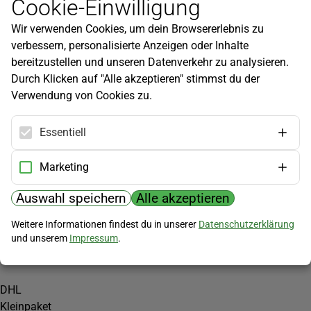
Cookie-Einwilligung
Newsletter
Wir verwenden Cookies, um dein Browsererlebnis zu
Infos zu neuen Produkten, Gartentipps und mehr findest du in
verbessern, personalisierte Anzeigen oder Inhalte
unserem Newsletter!
bereitzustellen und unseren Datenverkehr zu analysieren.
Jetzt anmelden
Durch Klicken auf "Alle akzeptieren" stimmst du der
Verwendung von Cookies zu.
Hilfe
Kundenservice
Essentiell
Widerrufsbelehrung
Versandkosten
Marketing
Zahlungsmöglichkeiten
Auswahl speichern
Alle akzeptieren
PayPal
Weitere Informationen findest du in unserer
Datenschutzerklärung
Vorkasse
und unserem
Impressum
.
Versand
DHL
Kleinpaket