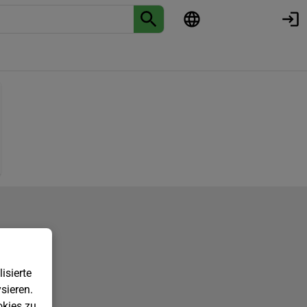
isierte
sieren.
kies zu.