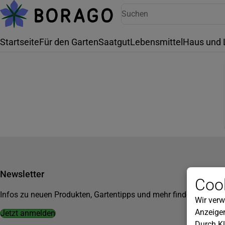
Startseite
Für den Garten
Saatgut
Lebensmittel
Haus und 
Newsletter
Cook
Infos zu neuen Produkten, Gartentipps und mehr findest du in u
Wir verw
Anzeigen
Jetzt anmelden
Durch Kl