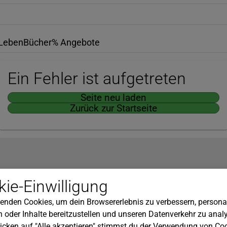
Leben
Bücher
% Angebote
Ein Fehler ist aufgetreten
Seite neu laden
Zurück zur Startseite
Hilfe
ie-Einwilligung
nserem Newsletter!
Kundenservice
enden Cookies, um dein Browsererlebnis zu verbessern, personal
Widerrufsbelehrung
 oder Inhalte bereitzustellen und unseren Datenverkehr zu analy
Versandkosten
icken auf "Alle akzeptieren" stimmst du der Verwendung von Coo