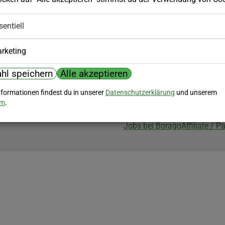
Biozertifizierung
sentiell
Borago ist biozertifiziert im Berei
Biokontrollstelle: DE-ÖKO-007
rketing
hl speichern
Alle akzeptieren
nformationen findest du in unserer
Datenschutzerklärung
und unserem
um
.
Jobs bei Borago
Affiliate / 