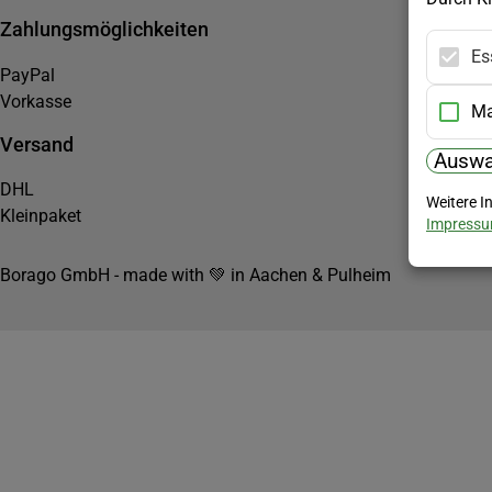
Zahlungsmöglichkeiten
Es
PayPal
Vorkasse
Ma
Versand
Auswa
DHL
Weitere I
Kleinpaket
Impress
Borago GmbH - made with 💚 in Aachen & Pulheim