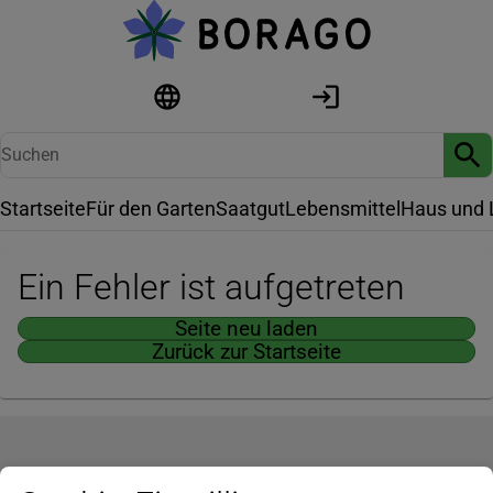
Startseite
Für den Garten
Saatgut
Lebensmittel
Haus und 
Ein Fehler ist aufgetreten
Seite neu laden
Zurück zur Startseite