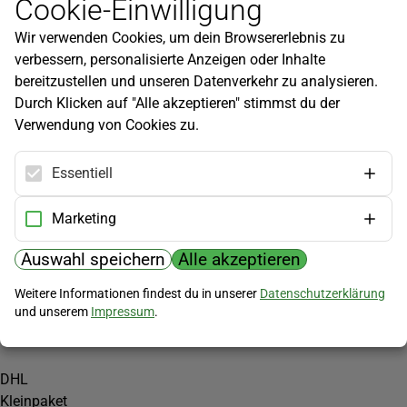
Cookie-Einwilligung
Newsletter
Wir verwenden Cookies, um dein Browsererlebnis zu
Infos zu neuen Produkten, Gartentipps und mehr findest du in
verbessern, personalisierte Anzeigen oder Inhalte
unserem Newsletter!
bereitzustellen und unseren Datenverkehr zu analysieren.
Jetzt anmelden
Durch Klicken auf "Alle akzeptieren" stimmst du der
Verwendung von Cookies zu.
Hilfe
Kundenservice
Essentiell
Widerrufsbelehrung
Versandkosten
Marketing
Zahlungsmöglichkeiten
Auswahl speichern
Alle akzeptieren
PayPal
Weitere Informationen findest du in unserer
Datenschutzerklärung
Vorkasse
und unserem
Impressum
.
Versand
DHL
Kleinpaket