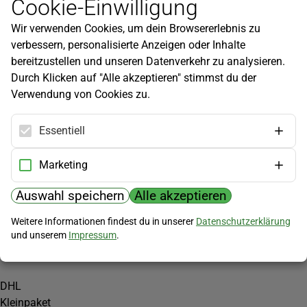
Cookie-Einwilligung
Newsletter
Wir verwenden Cookies, um dein Browsererlebnis zu
Infos zu neuen Produkten, Gartentipps und mehr findest du in
verbessern, personalisierte Anzeigen oder Inhalte
unserem Newsletter!
bereitzustellen und unseren Datenverkehr zu analysieren.
Jetzt anmelden
Durch Klicken auf "Alle akzeptieren" stimmst du der
Verwendung von Cookies zu.
Hilfe
Kundenservice
Essentiell
Widerrufsbelehrung
Versandkosten
Marketing
Zahlungsmöglichkeiten
Auswahl speichern
Alle akzeptieren
PayPal
Weitere Informationen findest du in unserer
Datenschutzerklärung
Vorkasse
und unserem
Impressum
.
Versand
DHL
Kleinpaket