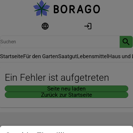
Startseite
Für den Garten
Saatgut
Lebensmittel
Haus und 
Ein Fehler ist aufgetreten
Seite neu laden
Zurück zur Startseite