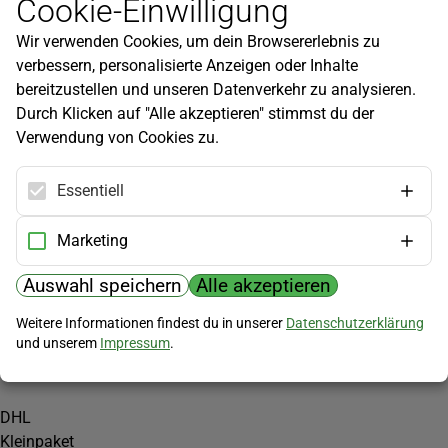
Cookie-Einwilligung
Newsletter
Wir verwenden Cookies, um dein Browsererlebnis zu
Infos zu neuen Produkten, Gartentipps und mehr findest du in
verbessern, personalisierte Anzeigen oder Inhalte
unserem Newsletter!
bereitzustellen und unseren Datenverkehr zu analysieren.
Jetzt anmelden
Durch Klicken auf "Alle akzeptieren" stimmst du der
Verwendung von Cookies zu.
Hilfe
Kundenservice
Essentiell
Widerrufsbelehrung
Versandkosten
Marketing
Zahlungsmöglichkeiten
Auswahl speichern
Alle akzeptieren
PayPal
Weitere Informationen findest du in unserer
Datenschutzerklärung
Vorkasse
und unserem
Impressum
.
Versand
DHL
Kleinpaket