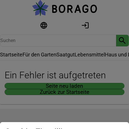
Startseite
Für den Garten
Saatgut
Lebensmittel
Haus und 
Ein Fehler ist aufgetreten
Seite neu laden
Zurück zur Startseite