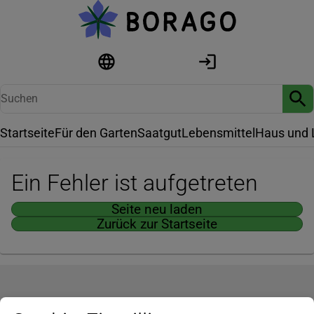
Startseite
Für den Garten
Saatgut
Lebensmittel
Haus und 
Ein Fehler ist aufgetreten
Seite neu laden
Zurück zur Startseite