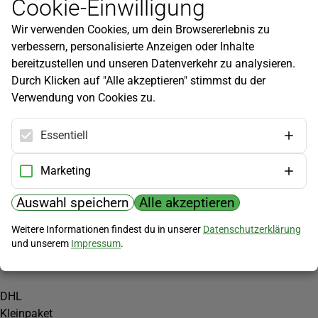
Cookie-Einwilligung
Newsletter
Wir verwenden Cookies, um dein Browsererlebnis zu
Infos zu neuen Produkten, Gartentipps und mehr findest du in
verbessern, personalisierte Anzeigen oder Inhalte
unserem Newsletter!
bereitzustellen und unseren Datenverkehr zu analysieren.
Jetzt anmelden
Durch Klicken auf "Alle akzeptieren" stimmst du der
Verwendung von Cookies zu.
Hilfe
Kundenservice
Essentiell
Widerrufsbelehrung
Versandkosten
Marketing
Zahlungsmöglichkeiten
Auswahl speichern
Alle akzeptieren
PayPal
Weitere Informationen findest du in unserer
Datenschutzerklärung
Vorkasse
und unserem
Impressum
.
Versand
DHL
Kleinpaket