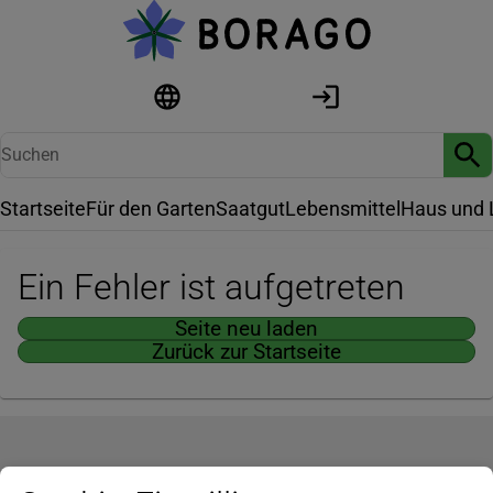
Startseite
Für den Garten
Saatgut
Lebensmittel
Haus und 
Ein Fehler ist aufgetreten
Seite neu laden
Zurück zur Startseite