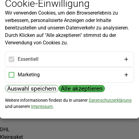
Cookie-Einwilligung
Newsletter
Wir verwenden Cookies, um dein Browsererlebnis zu
Infos zu neuen Produkten, Gartentipps und mehr findest du in
verbessern, personalisierte Anzeigen oder Inhalte
unserem Newsletter!
bereitzustellen und unseren Datenverkehr zu analysieren.
Jetzt anmelden
Durch Klicken auf "Alle akzeptieren" stimmst du der
Verwendung von Cookies zu.
Hilfe
Kundenservice
Essentiell
Widerrufsbelehrung
Versandkosten
Marketing
Zahlungsmöglichkeiten
Auswahl speichern
Alle akzeptieren
PayPal
Weitere Informationen findest du in unserer
Datenschutzerklärung
Vorkasse
und unserem
Impressum
.
Versand
DHL
Kleinpaket