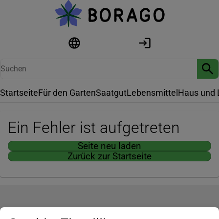
Startseite
Für den Garten
Saatgut
Lebensmittel
Haus und 
Ein Fehler ist aufgetreten
Seite neu laden
Zurück zur Startseite