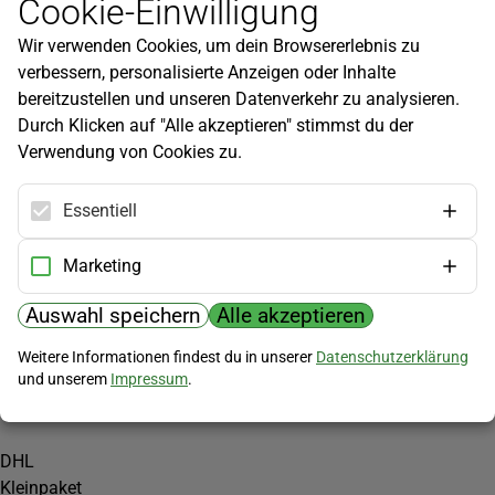
Cookie-Einwilligung
Newsletter
Wir verwenden Cookies, um dein Browsererlebnis zu
Infos zu neuen Produkten, Gartentipps und mehr findest du in
verbessern, personalisierte Anzeigen oder Inhalte
unserem Newsletter!
bereitzustellen und unseren Datenverkehr zu analysieren.
Jetzt anmelden
Durch Klicken auf "Alle akzeptieren" stimmst du der
Verwendung von Cookies zu.
Hilfe
Kundenservice
Essentiell
Widerrufsbelehrung
Versandkosten
Marketing
Zahlungsmöglichkeiten
Auswahl speichern
Alle akzeptieren
PayPal
Weitere Informationen findest du in unserer
Datenschutzerklärung
Vorkasse
und unserem
Impressum
.
Versand
DHL
Kleinpaket