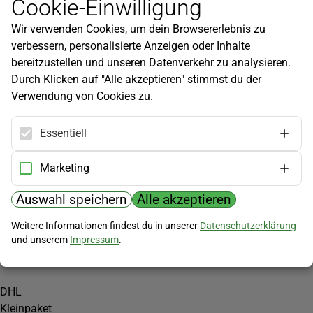
Cookie-Einwilligung
Newsletter
Wir verwenden Cookies, um dein Browsererlebnis zu
Infos zu neuen Produkten, Gartentipps und mehr findest du in
verbessern, personalisierte Anzeigen oder Inhalte
unserem Newsletter!
bereitzustellen und unseren Datenverkehr zu analysieren.
Jetzt anmelden
Durch Klicken auf "Alle akzeptieren" stimmst du der
Verwendung von Cookies zu.
Hilfe
Kundenservice
Essentiell
Widerrufsbelehrung
Versandkosten
Marketing
Zahlungsmöglichkeiten
Auswahl speichern
Alle akzeptieren
PayPal
Weitere Informationen findest du in unserer
Datenschutzerklärung
Vorkasse
und unserem
Impressum
.
Versand
DHL
Kleinpaket