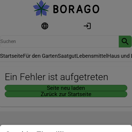
Startseite
Für den Garten
Saatgut
Lebensmittel
Haus und 
Ein Fehler ist aufgetreten
Seite neu laden
Zurück zur Startseite