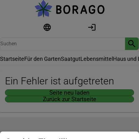
Startseite
Für den Garten
Saatgut
Lebensmittel
Haus und 
Ein Fehler ist aufgetreten
Seite neu laden
Zurück zur Startseite