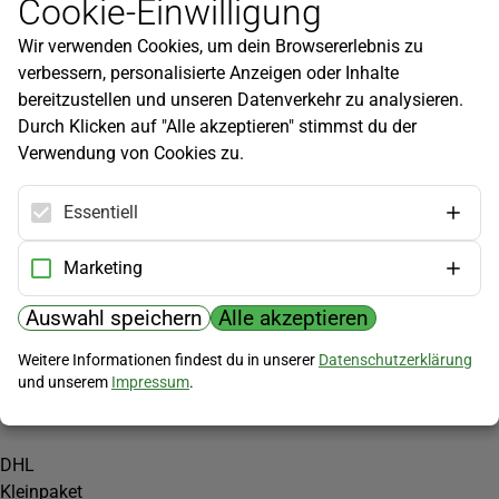
Cookie-Einwilligung
Newsletter
Wir verwenden Cookies, um dein Browsererlebnis zu
Infos zu neuen Produkten, Gartentipps und mehr findest du in
verbessern, personalisierte Anzeigen oder Inhalte
unserem Newsletter!
bereitzustellen und unseren Datenverkehr zu analysieren.
Jetzt anmelden
Durch Klicken auf "Alle akzeptieren" stimmst du der
Verwendung von Cookies zu.
Hilfe
Kundenservice
Essentiell
Widerrufsbelehrung
Versandkosten
Marketing
Zahlungsmöglichkeiten
Auswahl speichern
Alle akzeptieren
PayPal
Weitere Informationen findest du in unserer
Datenschutzerklärung
Vorkasse
und unserem
Impressum
.
Versand
DHL
Kleinpaket